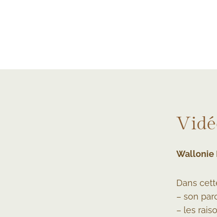
Vidé
Wallonie 
Dans cette
– son par
– les rais