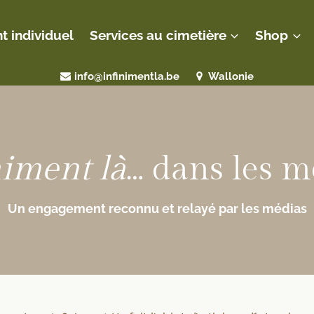
individuel
Services au cimetière
Shop
info@infinimentla.be
Wallonie
niment là
… dans les m
Un engagement reconnu et relayé par les médias