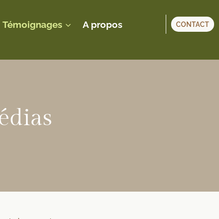
Témoignages
A propos
CONTACT
édias