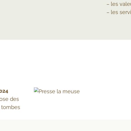
– les val
– les ser
024
pose des
s tombes