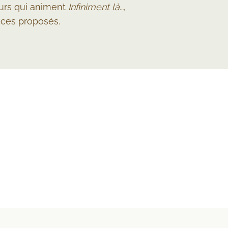
eurs qui animent
Infiniment là…
,
vices proposés.