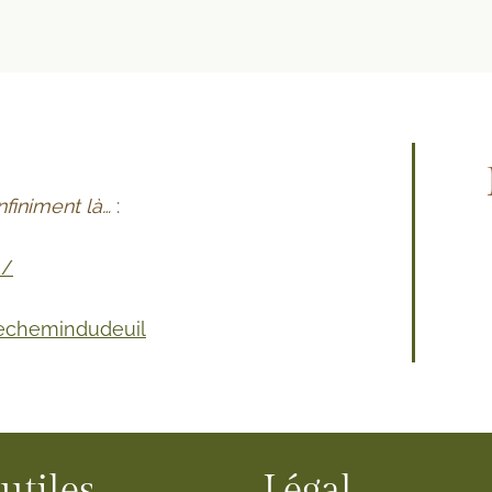
nfiniment là…
:
e/
lechemindudeuil
utiles
Légal